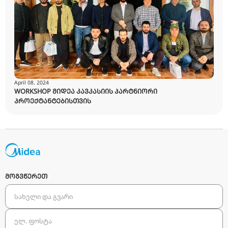
WORKSHOP ᲗᲐᲕᲘᲡᲣᲤᲐᲚᲘ ᲣᲜᲘᲕᲔᲠᲡᲘᲢᲔᲢᲘᲡ
ᲡᲢᲣᲓᲔᲜᲢᲔᲑᲘᲡᲐᲗᲕᲘᲡ
April 08. 2024
WORKSHOP ᲛᲘᲓᲔᲐ ᲙᲐᲕᲙᲐᲡᲘᲘᲡ ᲞᲐᲠᲢᲜᲘᲝᲠᲘ