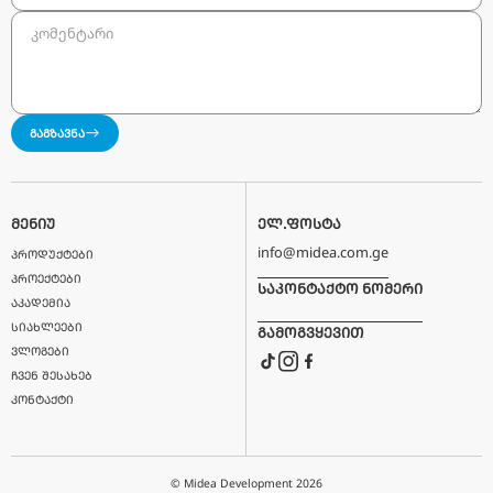
ᲞᲠᲝᲔᲥᲢᲐᲜᲢᲔᲑᲘᲡᲗᲕᲘᲡ
ᲛᲝᲒᲕᲬᲔᲠᲔᲗ