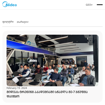
ფილტრი
ᲗᲐᲠᲘᲦᲘ