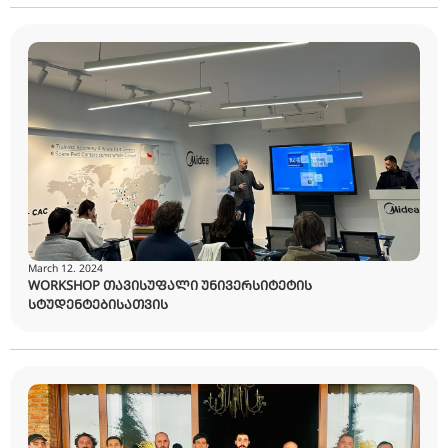
February 19. 2024
ᲛᲘᲓᲔᲐᲡ ᲢᲠᲔᲜᲘᲜᲒ ᲐᲙᲐᲓᲔᲛᲘᲐᲨᲘ ᲡᲬᲐᲕᲚᲐ ᲛᲔ-7 ᲯᲒᲣ
ᲓᲐᲘᲬᲧᲝ
March 12. 2024