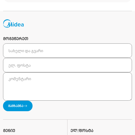
კატეგორი:
ᲙᲐᲡᲔᲢᲣᲠᲘ ᲙᲝᲜᲓᲘᲪᲘᲝᲜᲔᲠᲘ
რა არის კასეტური კონდიციონერი? რით განსხვავ
გათბობა-გაგრილების სხვა ტექნოლოგიებისგან?
უპირატესობები აქვს კასეტურ კონდიციონერს