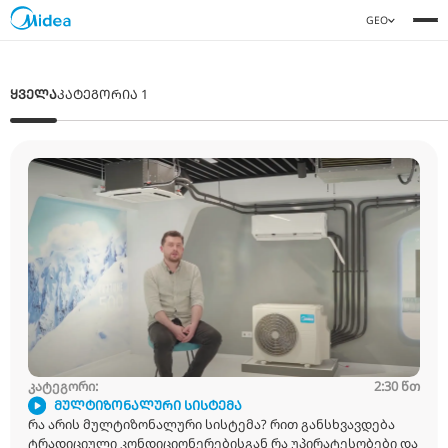
ᲧᲕᲔᲚᲐ
ᲙᲐᲢᲔᲒᲝᲠᲘᲐ 1