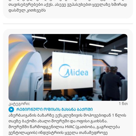
კატეგორი:
ᲛᲣᲚᲢᲘᲖᲝᲜᲐᲚᲣᲠᲘ ᲡᲘᲡᲢᲔᲛᲐ
რა არის მულტიზონალური სისტემა? რით განსხვა
ტრადიციული კონდიციონერებისგან რა უპირატეს
თავისებურებები აქვს. ასევე ვუპასუხებთ ყველაზ
დასმულ კითხვებს