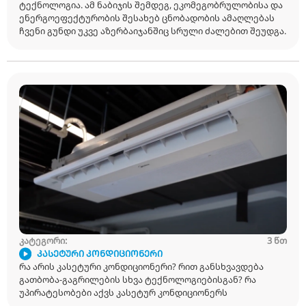
კატეგორი:
ᲠᲔᲒᲘᲝᲜᲣᲚᲘ ᲝᲤᲘᲡᲘᲡ ᲒᲐᲮᲡᲜᲐ ᲑᲐᲥᲝᲨᲘ
აზერბაიჯანის ბაზარზე ექსკლუზივის მოპოვებიდა
თავზე ბაქოში ახალი შოურუმი და ოფისი გაიხსნა.
შოურუმში წარმოდგენილია HVAC (გათბობა, გაგრ
ვენტილაციის) ინდუსტრიის ყველა თანამედროვე
ტექნოლოგია. ამ ნაბიჯის შემდეგ, ეკომეგობრულ
ენერგოეფექტურობის შესახებ ცნობადობის ამა
ჩვენი გუნდი უკვე აზერბაიჯანშიც სრული ძალები